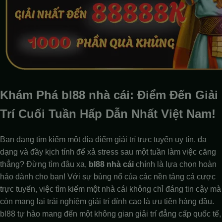
Khám Phá bl88 nhà cái: Điểm Đến Giải
Trí Cuối Tuần Hấp Dẫn Nhất Việt Nam!
Bạn đang tìm kiếm một địa điểm giải trí trực tuyến uy tín, đa
dạng và đầy kịch tính để xả stress sau một tuần làm việc căng
thẳng? Đừng tìm đâu xa,
bl88 nhà cái
chính là lựa chọn hoàn
hảo dành cho bạn! Với sự bùng nổ của các nền tảng cá cược
trực tuyến, việc tìm kiếm một nhà cái không chỉ đáng tin cậy mà
còn mang lại trải nghiệm giải trí đỉnh cao là ưu tiên hàng đầu.
bl88 tự hào mang đến một không gian giải trí đẳng cấp quốc tế,