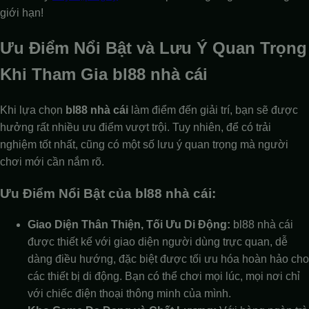
giới hạn!
Ưu Điểm Nổi Bật và Lưu Ý Quan Trọng
Khi Tham Gia bl88 nhà cái
Khi lựa chọn
bl88 nhà cái
làm điểm đến giải trí, bạn sẽ được
hưởng rất nhiều ưu điểm vượt trội. Tuy nhiên, để có trải
nghiệm tốt nhất, cũng có một số lưu ý quan trọng mà người
chơi mới cần nắm rõ.
Ưu Điểm Nổi Bật của bl88 nhà cái:
Giao Diện Thân Thiện, Tối Ưu Di Động:
bl88 nhà cái
được thiết kế với giao diện người dùng trực quan, dễ
dàng điều hướng, đặc biệt được tối ưu hóa hoàn hảo cho
các thiết bị di động. Bạn có thể chơi mọi lúc, mọi nơi chỉ
với chiếc điện thoại thông minh của mình.