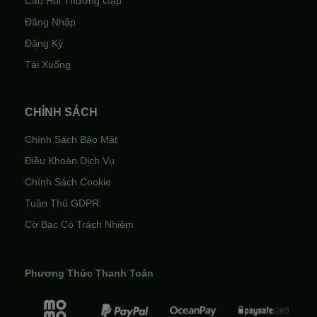
Câu Hỏi Thường Gặp
Đăng Nhập
Đăng Ký
Tải Xuống
CHÍNH SÁCH
Chính Sách Bảo Mật
Điều Khoản Dịch Vụ
Chính Sách Cookie
Tuân Thủ GDPR
Cờ Bạc Có Trách Nhiệm
Phương Thức Thanh Toán