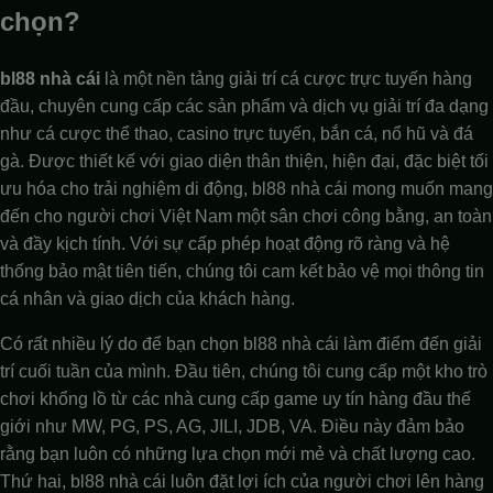
chọn?
bl88 nhà cái
là một nền tảng giải trí cá cược trực tuyến hàng
đầu, chuyên cung cấp các sản phẩm và dịch vụ giải trí đa dạng
như cá cược thể thao, casino trực tuyến, bắn cá, nổ hũ và đá
gà. Được thiết kế với giao diện thân thiện, hiện đại, đặc biệt tối
ưu hóa cho trải nghiệm di động, bl88 nhà cái mong muốn mang
đến cho người chơi Việt Nam một sân chơi công bằng, an toàn
và đầy kịch tính. Với sự cấp phép hoạt động rõ ràng và hệ
thống bảo mật tiên tiến, chúng tôi cam kết bảo vệ mọi thông tin
cá nhân và giao dịch của khách hàng.
Có rất nhiều lý do để bạn chọn bl88 nhà cái làm điểm đến giải
trí cuối tuần của mình. Đầu tiên, chúng tôi cung cấp một kho trò
chơi khổng lồ từ các nhà cung cấp game uy tín hàng đầu thế
giới như MW, PG, PS, AG, JILI, JDB, VA. Điều này đảm bảo
rằng bạn luôn có những lựa chọn mới mẻ và chất lượng cao.
Thứ hai, bl88 nhà cái luôn đặt lợi ích của người chơi lên hàng