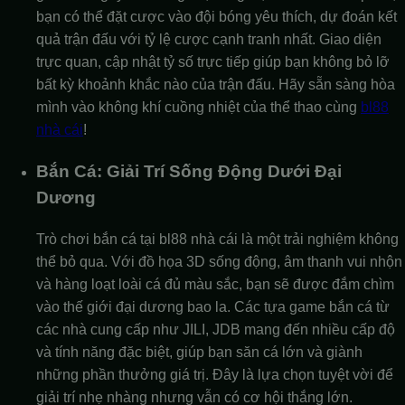
bạn có thể đặt cược vào đội bóng yêu thích, dự đoán kết
quả trận đấu với tỷ lệ cược cạnh tranh nhất. Giao diện
trực quan, cập nhật tỷ số trực tiếp giúp bạn không bỏ lỡ
bất kỳ khoảnh khắc nào của trận đấu. Hãy sẵn sàng hòa
mình vào không khí cuồng nhiệt của thể thao cùng
bl88
nhà cái
!
Bắn Cá: Giải Trí Sống Động Dưới Đại
Dương
Trò chơi bắn cá tại bl88 nhà cái là một trải nghiệm không
thể bỏ qua. Với đồ họa 3D sống động, âm thanh vui nhộn
và hàng loạt loài cá đủ màu sắc, bạn sẽ được đắm chìm
vào thế giới đại dương bao la. Các tựa game bắn cá từ
các nhà cung cấp như JILI, JDB mang đến nhiều cấp độ
và tính năng đặc biệt, giúp bạn săn cá lớn và giành
những phần thưởng giá trị. Đây là lựa chọn tuyệt vời để
giải trí nhẹ nhàng nhưng vẫn có cơ hội thắng lớn.