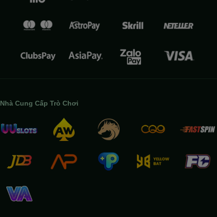
Nhà Cung Cấp Trò Chơi