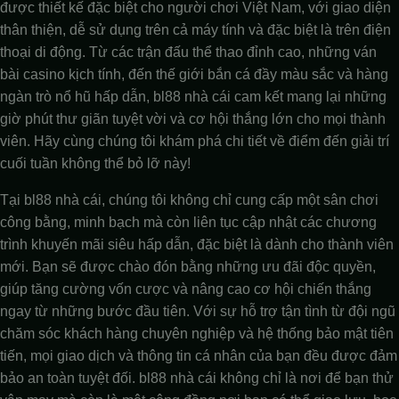
được thiết kế đặc biệt cho người chơi Việt Nam, với giao diện
thân thiện, dễ sử dụng trên cả máy tính và đặc biệt là trên điện
thoại di động. Từ các trận đấu thể thao đỉnh cao, những ván
bài casino kịch tính, đến thế giới bắn cá đầy màu sắc và hàng
ngàn trò nổ hũ hấp dẫn, bl88 nhà cái cam kết mang lại những
giờ phút thư giãn tuyệt vời và cơ hội thắng lớn cho mọi thành
viên. Hãy cùng chúng tôi khám phá chi tiết về điểm đến giải trí
cuối tuần không thể bỏ lỡ này!
Tại bl88 nhà cái, chúng tôi không chỉ cung cấp một sân chơi
công bằng, minh bạch mà còn liên tục cập nhật các chương
trình khuyến mãi siêu hấp dẫn, đặc biệt là dành cho thành viên
mới. Bạn sẽ được chào đón bằng những ưu đãi độc quyền,
giúp tăng cường vốn cược và nâng cao cơ hội chiến thắng
ngay từ những bước đầu tiên. Với sự hỗ trợ tận tình từ đội ngũ
chăm sóc khách hàng chuyên nghiệp và hệ thống bảo mật tiên
tiến, mọi giao dịch và thông tin cá nhân của bạn đều được đảm
bảo an toàn tuyệt đối. bl88 nhà cái không chỉ là nơi để bạn thử