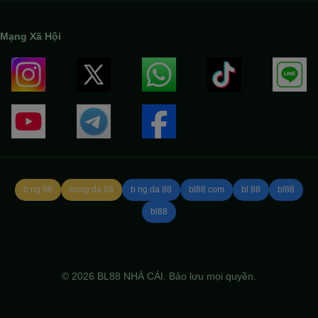
Mạng Xã Hội
b ng 88
bong da 88
b ng da 88
bl88 com
bl 88
bl88
bl88
©
2026
BL88 NHÀ CÁI. Bảo lưu mọi quyền.