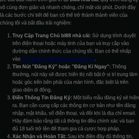
vô cùng đơn giản và nhanh chóng, chỉ mất vài phút. Dưới đây
là các bước chi tiết để bạn có thể trở thành thành viên của
chúng tôi và bắt đầu trải nghiệm:
Truy Cập Trang Chủ bl88 nhà cái:
Sử dụng trình duyệt
trên điện thoại hoặc máy tính của bạn và truy cập vào
đường dẫn chính thức của chúng tôi. Bạn có thể nhấp
vào
liên kết này để đến trang đăng ký
.
Tìm Nút "Đăng Ký" hoặc "Đăng Kí Ngay":
Thông
thường, nút này sẽ được hiển thị nổi bật ở vị trí trung tâm
hoặc góc trên bên phải của màn hình, đặc biệt là trên
giao diện di động.
Điền Thông Tin Đăng Ký:
Một biểu mẫu đăng ký sẽ hiện
ra. Bạn cần cung cấp các thông tin cơ bản như tên đăng
nhập, mật khẩu, số điện thoại, và đôi khi là địa chỉ email.
Hãy đảm bảo rằng tất cả thông tin đều chính xác và bạn
đủ 18 tuổi trở lên để tham gia cá cược hợp pháp.
Xác Nhận và Hoàn Tất:
Sau khi điền đầy đủ thông tin,