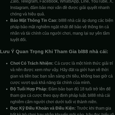
Zalo, Telegram, Facebook, WhatsApp, Line, YouTube, X,
Instagram, đảm bảo mọi vấn đề được giải quyết nhanh
chóng và hiệu quả.
Bảo Mật Thông Tin Cao:
bl88 nhà cái áp dụng các biện
pháp bảo mật nghiêm ngặt nhất để bảo vệ thông tin cá
nhân và tài chính của người chơi, mang lại sự yên tâm
tuyệt đối.
Lưu Ý Quan Trọng Khi Tham Gia bl88 nhà cái:
Chơi Có Trách Nhiệm:
Cá cược là một hình thức giải trí
và nên được xem như vậy. Hãy đặt ra giới hạn về thời
gian và tiền bạc bạn sẵn sàng chi tiêu, không bao giờ cá
cược vượt quá khả năng tài chính của mình.
Độ Tuổi Hợp Pháp:
Đảm bảo bạn đủ 18 tuổi trở lên để
tham gia cá cược theo quy định pháp luật. bl88 nhà cái
nghiêm cấm người chơi dưới tuổi vị thành niên.
Đọc Kỹ Điều Khoản và Điều Kiện:
Trước khi tham gia
bất kỳ trò chơi hay nhận khuyến mãi nào, hãy đọc hiểu rõ