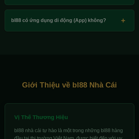
+
bl88 có ứng dụng di động (App) không?
Giới Thiệu về bl88 Nhà Cái
Vị Thế Thương Hiệu
bl88 nhà cái tự hào là một trong những bl88 hàng
đầu tại thị trường Việt Nam, được biết đến với uy