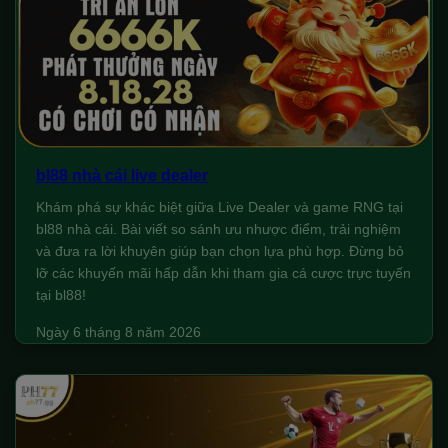
bl88 nhà cái live dealer
Khám phá sự khác biệt giữa Live Dealer và game RNG tại
bl88 nhà cái. Bài viết so sánh ưu nhược điểm, trải nghiệm
và đưa ra lời khuyên giúp bạn chọn lựa phù hợp. Đừng bỏ
lỡ các khuyến mãi hấp dẫn khi tham gia cá cược trực tuyến
tại bl88!
Ngày 6 tháng 8 năm 2026