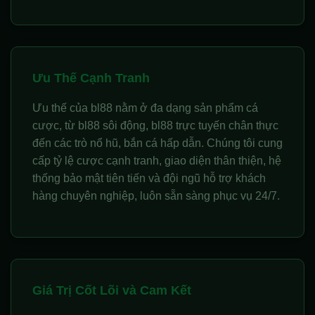
Ưu Thế Cạnh Tranh
Ưu thế của bl88 nằm ở đa dạng sản phẩm cá
cược, từ bl88 sôi động, bl88 trực tuyến chân thực
đến các trò nổ hũ, bắn cá hấp dẫn. Chúng tôi cung
cấp tỷ lệ cược cạnh tranh, giao diện thân thiện, hệ
thống bảo mật tiên tiến và đội ngũ hỗ trợ khách
hàng chuyên nghiệp, luôn sẵn sàng phục vụ 24/7.
Giá Trị Cốt Lõi và Cam Kết