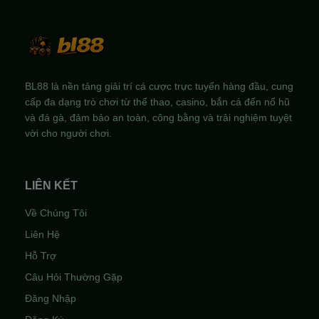
BL88 là nền tảng giải trí cá cược trực tuyến hàng đầu, cung
cấp đa dạng trò chơi từ thể thao, casino, bắn cá đến nổ hũ
và đá gà, đảm bảo an toàn, công bằng và trải nghiệm tuyệt
vời cho người chơi.
LIÊN KẾT
Về Chúng Tôi
Liên Hệ
Hỗ Trợ
Câu Hỏi Thường Gặp
Đăng Nhập