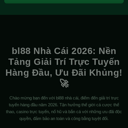
bl88 Nhà Cái 2026: Nền
Tảng Giải Trí Trực Tuyến
Hàng Đầu, Ưu Đãi Khủng!
🚀
Chào mừng bạn đến với bl88 nhà cái, điểm đến giải trí trực
tuyến hàng đầu năm 2026. Tận hưởng thế giới cá cược thể
thao, casino trực tuyến, nổ hũ và bắn cá với những ưu đãi độc
quyền, đảm bảo an toàn và công bằng tuyệt đối.