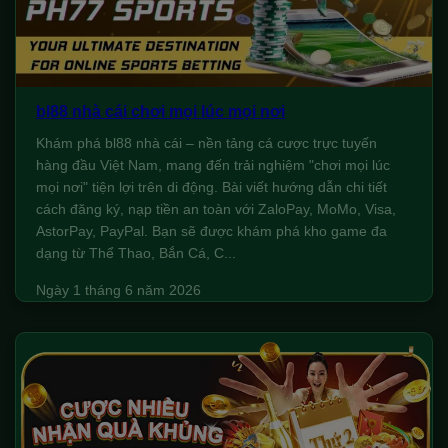
bl88 nhà cái chơi mọi lúc mọi nơi
Khám phá bl88 nhà cái – nền tảng cá cược trực tuyến
hàng đầu Việt Nam, mang đến trải nghiệm "chơi mọi lúc
mọi nơi" tiện lợi trên di động. Bài viết hướng dẫn chi tiết
cách đăng ký, nạp tiền an toàn với ZaloPay, MoMo, Visa,
AstorPay, PayPal. Bạn sẽ được khám phá kho game đa
dạng từ Thể Thao, Bắn Cá, C...
Ngày 1 tháng 6 năm 2026