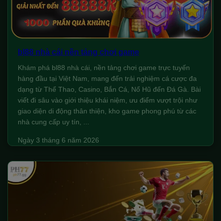
bl88 nhà cái nền tảng chơi game
Khám phá bl88 nhà cái, nền tảng chơi game trực tuyến
hàng đầu tại Việt Nam, mang đến trải nghiệm cá cược đa
dạng từ Thể Thao, Casino, Bắn Cá, Nổ Hũ đến Đá Gà. Bài
viết đi sâu vào giới thiệu khái niệm, ưu điểm vượt trội như
giao diện di động thân thiện, kho game phong phú từ các
nhà cung cấp uy tín, ...
Ngày 3 tháng 6 năm 2026