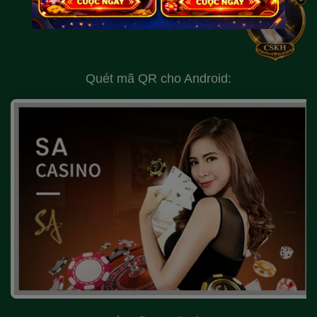
Quét mã QR cho Android: