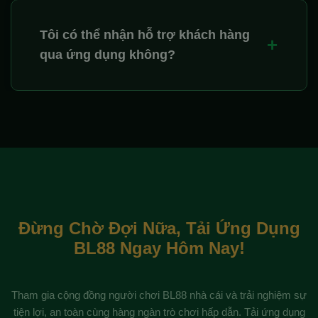
Tôi có thể nhận hỗ trợ khách hàng
+
qua ứng dụng không?
Đừng Chờ Đợi Nữa, Tải Ứng Dụng
BL88 Ngay Hôm Nay!
Tham gia cộng đồng người chơi BL88 nhà cái và trải nghiệm sự
tiện lợi, an toàn cùng hàng ngàn trò chơi hấp dẫn. Tải ứng dụng