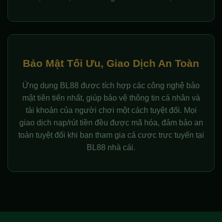
Bảo Mật Tối Ưu, Giao Dịch An Toàn
Ứng dụng BL88 được tích hợp các công nghệ bảo
mật tiên tiến nhất, giúp bảo vệ thông tin cá nhân và
tài khoản của người chơi một cách tuyệt đối. Mọi
giao dịch nạp/rút tiền đều được mã hóa, đảm bảo an
toàn tuyệt đối khi bạn tham gia cá cược trực tuyến tại
BL88 nhà cái.