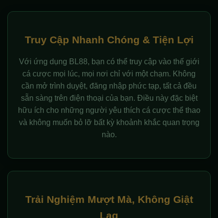
Truy Cập Nhanh Chóng & Tiện Lợi
Với ứng dụng BL88, bạn có thể truy cập vào thế giới
cá cược mọi lúc, mọi nơi chỉ với một chạm. Không
cần mở trình duyệt, đăng nhập phức tạp, tất cả đều
sẵn sàng trên điện thoại của bạn. Điều này đặc biệt
hữu ích cho những người yêu thích cá cược thể thao
và không muốn bỏ lỡ bất kỳ khoảnh khắc quan trọng
nào.
Trải Nghiệm Mượt Mà, Không Giật
Lag