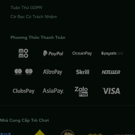
Tuân Thủ GDPR
Cờ Bạc Có Trách Nhiệm
Phương Thức Thanh Toán
Nhà Cung Cấp Trò Chơi