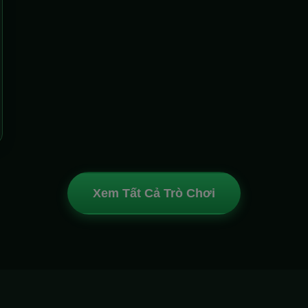
Xem Tất Cả Trò Chơi