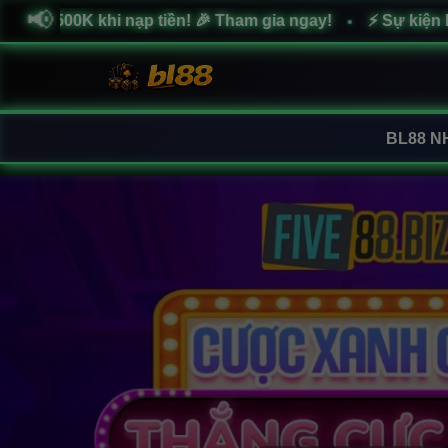
📢
hi nạp tiền! 🎉 Tham gia ngay!
⚡ Sự kiện hot! Đăng ký 
•
BL88 N