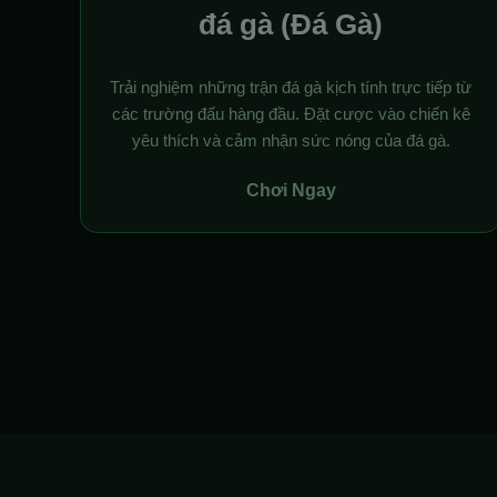
đá gà (Đá Gà)
Trải nghiệm những trận đá gà kịch tính trực tiếp từ
các trường đấu hàng đầu. Đặt cược vào chiến kê
yêu thích và cảm nhận sức nóng của đá gà.
Chơi Ngay