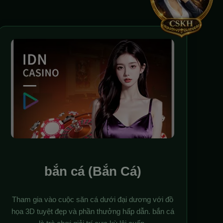
bắn cá (Bắn Cá)
Tham gia vào cuộc săn cá dưới đại dương với đồ
họa 3D tuyệt đẹp và phần thưởng hấp dẫn. bắn cá