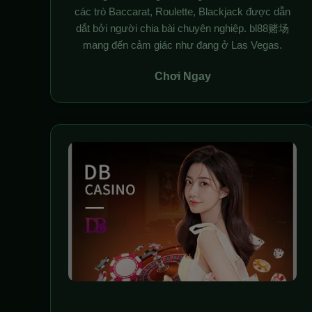
các trò Baccarat, Roulette, Blackjack được dẫn
dắt bởi người chia bài chuyên nghiệp. bl88赌场
mang đến cảm giác như đang ở Las Vegas.
Chơi Ngay