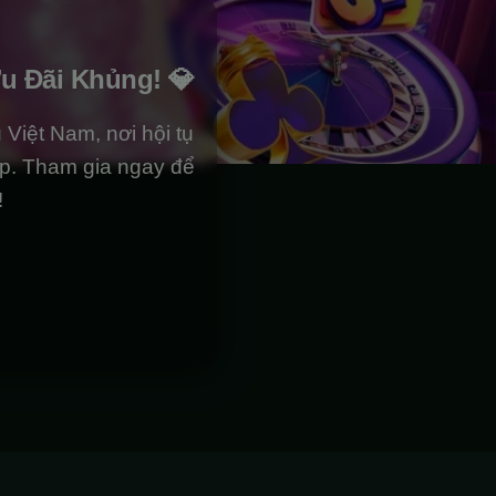
u Đãi Khủng! 💎
Việt Nam, nơi hội tụ
ệp. Tham gia ngay để
!