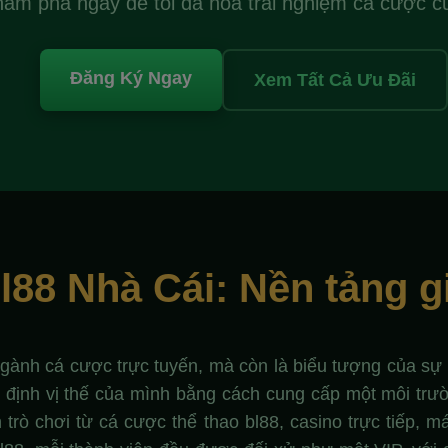
ám phá ngay để tối đa hóa trải nghiệm cá cược c
Đăng Ký Ngay
Xem Tất Cả Ưu Đãi
bl88 Nhà Cái: Nền tảng gi
 ngành cá cược trực tuyến, mà còn là biểu tượng của sự
ng định vị thế của mình bằng cách cung cấp một môi tr
trò chơi từ cá cược thể thao bl88, casino trực tiếp, m