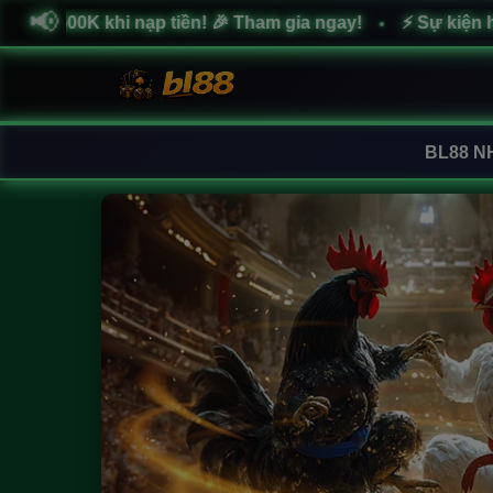
📢
K khi nạp tiền! 🎉 Tham gia ngay!
⚡ Sự kiện hot! Đăng 
•
BL88 N