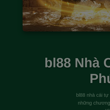
bl88 Nhà 
Phú
bl88 nhà cái tự
những chương t