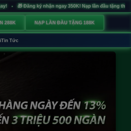
 Đăng ký nhận ngay 350K! Nạp lần đầu tặng thêm 500K! 🔥 
N 288K
NẠP LẦN ĐẦU TẶNG 188K
i
Tin Tức