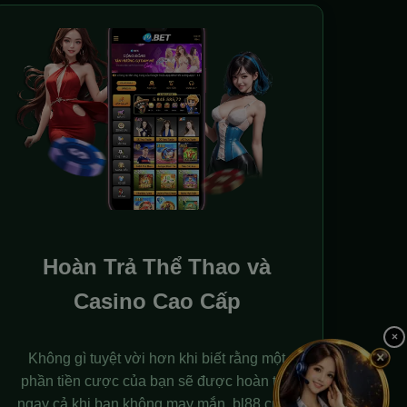
Hoàn Trả Thể Thao và
Casino Cao Cấp
×
Không gì tuyệt vời hơn khi biết rằng một
phần tiền cược của bạn sẽ được hoàn trả,
ngay cả khi bạn không may mắn. bl88 cung