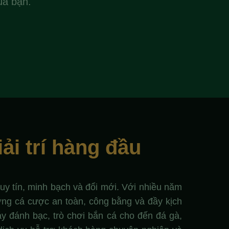
ủa bạn.
ải trí hàng đầu
 uy tín, minh bạch và đổi mới. Với nhiều năm
ường cá cược an toàn, công bằng và đầy kịch
áy đánh bạc, trò chơi bắn cá cho đến đá gà,