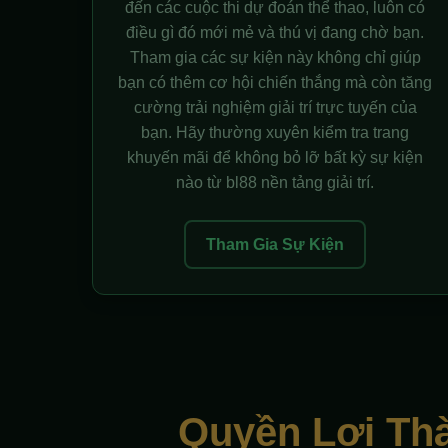
đến các cuộc thi dự đoán thể thao, luôn có
điều gì đó mới mẻ và thú vị đang chờ bạn.
Tham gia các sự kiện này không chỉ giúp
bạn có thêm cơ hội chiến thắng mà còn tăng
cường trải nghiệm giải trí trực tuyến của
bạn. Hãy thường xuyên kiểm tra trang
khuyến mãi để không bỏ lỡ bất kỳ sự kiện
nào từ bl88 nền tảng giải trí.
Tham Gia Sự Kiện
Quyền Lợi Thà