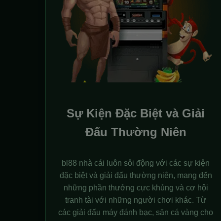
Sự Kiện Đặc Biệt và Giải
Đấu Thường Niên
bl88 nhà cái luôn sôi động với các sự kiện
đặc biệt và giải đấu thường niên, mang đến
những phần thưởng cực khủng và cơ hội
tranh tài với những người chơi khác. Từ
các giải đấu máy đánh bạc, săn cá vàng cho