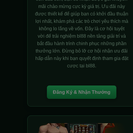
mãi chào mừng cực kỳ giá trị. Ưu đãi này
được thiết kế để giúp bạn có khởi đầu thuận
lợi nhất, khám phá các trò chơi yêu thích mà
không lo lắng về vốn. Đây là cơ hội tuyệt
vời để trải nghiệm bl88 nền tảng giải trí và
bắt đầu hành trình chinh phục những phần
thưởng lớn. Đừng bỏ lỡ cơ hội nhận ưu đãi
hấp dẫn này khi bạn quyết định tham gia đặt
cược tại bl88.
Đăng Ký & Nhận Thưởng