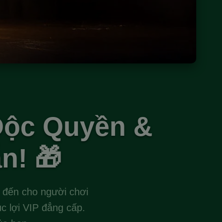
 Độc Quyền &
n! 🎁
g đến cho người chơi
c lợi VIP đẳng cấp.