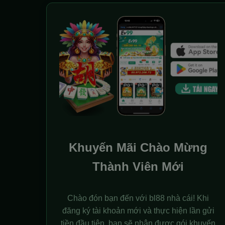
Khuyến Mãi Chào Mừng
Thành Viên Mới
Chào đón bạn đến với bl88 nhà cái! Khi
đăng ký tài khoản mới và thực hiện lần gửi
tiền đầu tiên, bạn sẽ nhận được gói khuyến