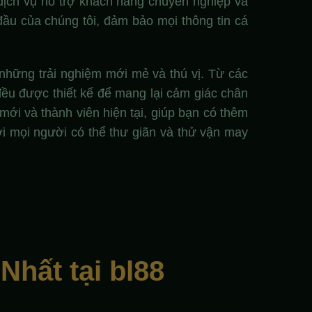
 dịch vụ hỗ trợ khách hàng chuyên nghiệp và
đầu của chúng tôi, đảm bảo mọi thông tin cá
những trải nghiệm mới mẻ và thú vị. Từ các
 đều được thiết kế để mang lại cảm giác chân
ới và thành viên hiện tại, giúp bạn có thêm
nơi mọi người có thể thư giãn và thử vận may
hất tại bl88