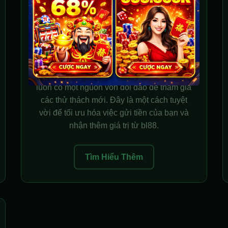
bạn sẽ có cơ hội nhận thêm phần trăm tiền
thưởng hoặc vòng quay miễn phí, giúp kéo
dài thời gian chơi và tăng cơ hội chiến
thắng. Các chương trình này áp dụng cho
nhiều trò chơi khác nhau, từ cá cược thể
thao bl88 đến casino bl88, đảm bảo bạn
luôn có một nguồn vốn dồi dào để tham gia
các thử thách mới. Đây là một cách tuyệt
vời để tối ưu hóa việc gửi tiền của bạn và
nhận thêm giá trị từ bl88.
Tìm Hiểu Thêm