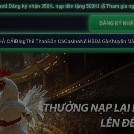
ký nhận 350K, nạp tiền tặng 500K! 💰 Tham gia ngay!
🎁
•
ĐĂNG KÝ NHẬ
HÀ CÁI
Blog
Thể Thao
Bắn Cá
Casino
Nổ Hũ
Đá Gà
Khuyến Mã