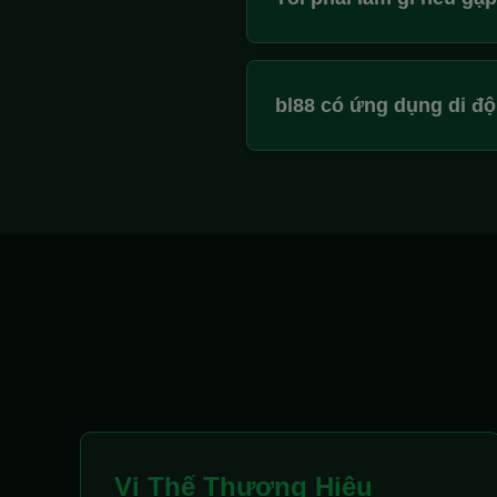
bl88 có ứng dụng di đ
Vị Thế Thương Hiệu