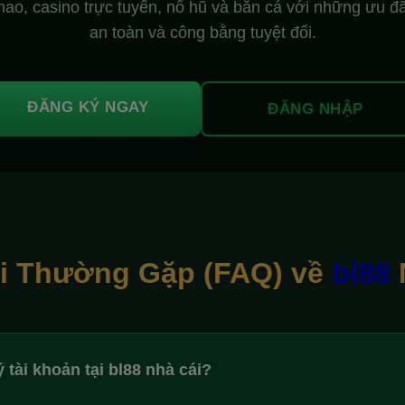
thao, casino trực tuyến, nổ hũ và bắn cá với những ưu 
an toàn và công bằng tuyệt đối.
ĐĂNG KÝ NGAY
ĐĂNG NHẬP
i Thường Gặp (FAQ) về
bl88
tài khoản tại bl88 nhà cái?