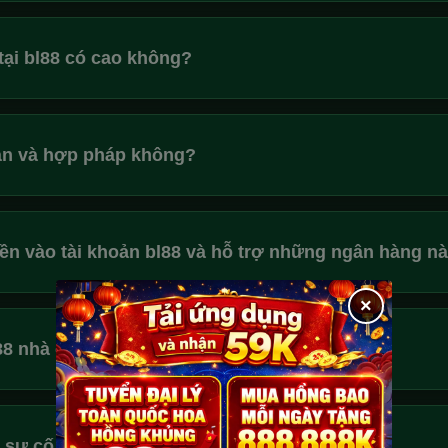
 tại bl88 có cao không?
oàn và hợp pháp không?
ền vào tài khoản bl88 và hỗ trợ những ngân hàng n
×
l88 nhà cái mất bao lâu?
sự cố khi rút tiền tại bl88?