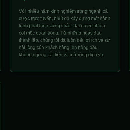
Với nhiều năm kinh nghiệm trong ngành cá
cược trực tuyến, bl88 đã xây dựng một hành
trình phát triển vững chắc, đạt được nhiều
cột mốc quan trọng. Từ những ngày đầu
thành lập, chúng tôi đã luôn đặt lợi ích và sự
hài lòng của khách hàng lên hàng đầu,
không ngừng cải tiến và mở rộng dịch vụ.