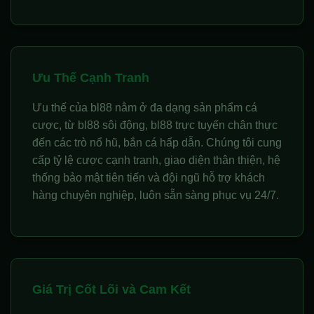
Ưu Thế Cạnh Tranh
Ưu thế của bl88 nằm ở đa dạng sản phẩm cá
cược, từ bl88 sôi động, bl88 trực tuyến chân thực
đến các trò nổ hũ, bắn cá hấp dẫn. Chúng tôi cung
cấp tỷ lệ cược cạnh tranh, giao diện thân thiện, hệ
thống bảo mật tiên tiến và đội ngũ hỗ trợ khách
hàng chuyên nghiệp, luôn sẵn sàng phục vụ 24/7.
Giá Trị Cốt Lõi và Cam Kết