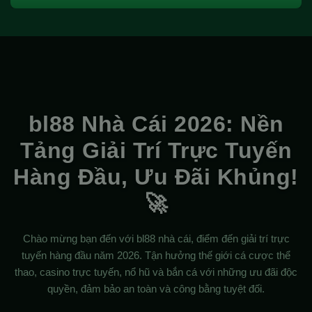
bl88 Nhà Cái 2026: Nền
Tảng Giải Trí Trực Tuyến
Hàng Đầu, Ưu Đãi Khủng!
🚀
Chào mừng bạn đến với bl88 nhà cái, điểm đến giải trí trực
tuyến hàng đầu năm 2026. Tận hưởng thế giới cá cược thể
thao, casino trực tuyến, nổ hũ và bắn cá với những ưu đãi độc
quyền, đảm bảo an toàn và công bằng tuyệt đối.