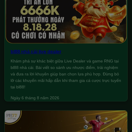
bl88 nhà cái live dealer
Khám phá sự khác biệt giữa Live Dealer và game RNG tại
bl88 nhà cái. Bài viết so sánh ưu nhược điểm, trải nghiệm
và đưa ra lời khuyên giúp bạn chọn lựa phù hợp. Đừng bỏ
lỡ các khuyến mãi hấp dẫn khi tham gia cá cược trực tuyến
tại bl88!
Ngày 6 tháng 8 năm 2026