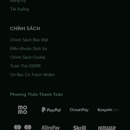
Đăng Ký
Tải Xuống
CHÍNH SÁCH
Chính Sách Bảo Mật
Điều Khoản Dịch Vụ
Chính Sách Cookie
Tuân Thủ GDPR
Cờ Bạc Có Trách Nhiệm
Phương Thức Thanh Toán