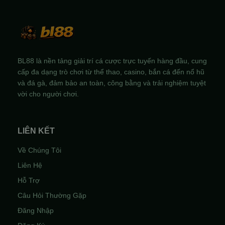
BL88 là nền tảng giải trí cá cược trực tuyến hàng đầu, cung
cấp đa dạng trò chơi từ thể thao, casino, bắn cá đến nổ hũ
và đá gà, đảm bảo an toàn, công bằng và trải nghiệm tuyệt
vời cho người chơi.
LIÊN KẾT
Về Chúng Tôi
Liên Hệ
Hỗ Trợ
Câu Hỏi Thường Gặp
Đăng Nhập