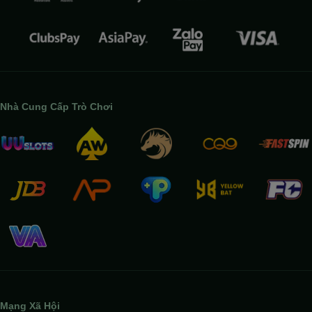
Nhà Cung Cấp Trò Chơi
Mạng Xã Hội