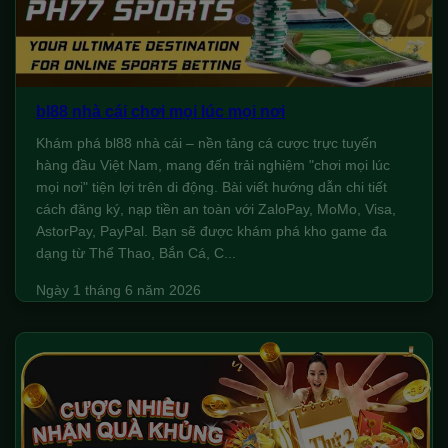
bl88 nhà cái chơi mọi lúc mọi nơi
Khám phá bl88 nhà cái – nền tảng cá cược trực tuyến
hàng đầu Việt Nam, mang đến trải nghiệm "chơi mọi lúc
mọi nơi" tiện lợi trên di động. Bài viết hướng dẫn chi tiết
cách đăng ký, nạp tiền an toàn với ZaloPay, MoMo, Visa,
AstorPay, PayPal. Bạn sẽ được khám phá kho game đa
dạng từ Thể Thao, Bắn Cá, C...
Ngày 1 tháng 6 năm 2026