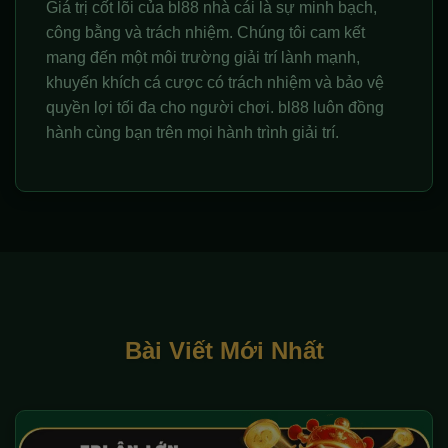
Giá trị cốt lõi của bl88 nhà cái là sự minh bạch,
công bằng và trách nhiệm. Chúng tôi cam kết
mang đến một môi trường giải trí lành mạnh,
khuyến khích cá cược có trách nhiệm và bảo vệ
quyền lợi tối đa cho người chơi. bl88 luôn đồng
hành cùng bạn trên mọi hành trình giải trí.
Bài Viết Mới Nhất