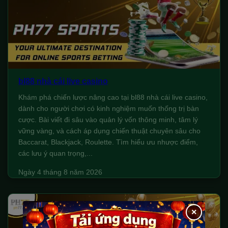
bl88 nhà cái live casino
Khám phá chiến lược nâng cao tại bl88 nhà cái live casino,
dành cho người chơi có kinh nghiệm muốn thống trị bàn
cược. Bài viết đi sâu vào quản lý vốn thông minh, tâm lý
vững vàng, và cách áp dụng chiến thuật chuyên sâu cho
Baccarat, Blackjack, Roulette. Tìm hiểu ưu nhược điểm,
các lưu ý quan trọng,...
Ngày 4 tháng 8 năm 2026
×